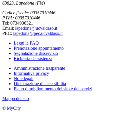
63823, Lapedona (FM)
Codice fiscale: 00357010446
P.IVA: 00357010446
Tel: 0734936321
Email:
lapedona@ucvaldaso.it
PEC:
lapedona@pec.ucvaldaso.it
Leggi le FAQ
Prenotazione appuntamento
Segnalazione disservizio
Richiesta d'assistenza
Amministrazione trasparente
Informativa privacy
Note legali
Dichiarazione di accessibilità
Piano di miglioramento del sito e dei servizi
Mappa del sito
©
MyCity