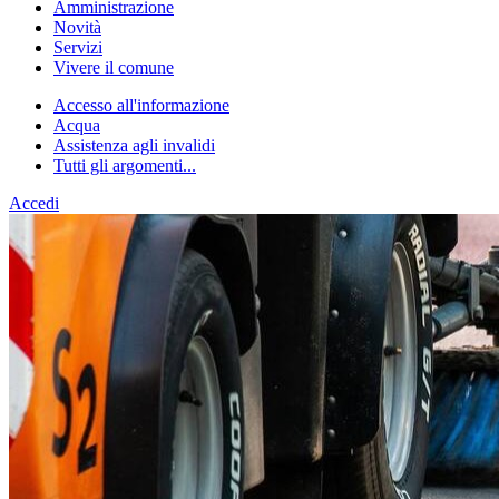
Amministrazione
Novità
Servizi
Vivere il comune
Accesso all'informazione
Acqua
Assistenza agli invalidi
Tutti gli argomenti...
Accedi