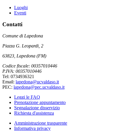
Luoghi
Eventi
Contatti
Comune di Lapedona
Piazza G. Leopardi, 2
63823, Lapedona (FM)
Codice fiscale: 00357010446
P.IVA: 00357010446
Tel: 0734936321
Email:
lapedona@ucvaldaso.it
PEC:
lapedona@pec.ucvaldaso.it
Leggi le FAQ
Prenotazione appuntamento
Segnalazione disservizio
Richiesta d'assistenza
Amministrazione trasparente
Informativa privacy