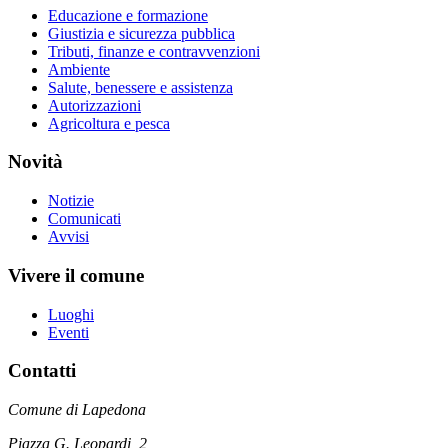
Educazione e formazione
Giustizia e sicurezza pubblica
Tributi, finanze e contravvenzioni
Ambiente
Salute, benessere e assistenza
Autorizzazioni
Agricoltura e pesca
Novità
Notizie
Comunicati
Avvisi
Vivere il comune
Luoghi
Eventi
Contatti
Comune di Lapedona
Piazza G. Leopardi, 2