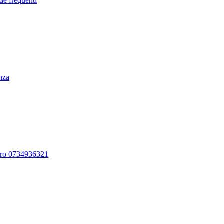
de frequenti
enza
ero 0734936321