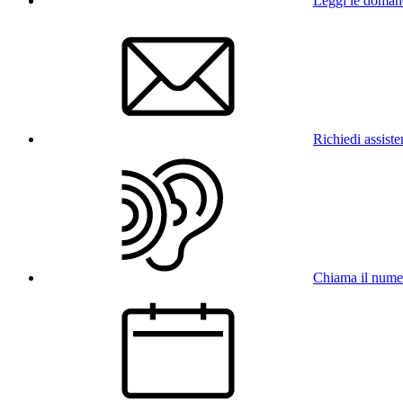
Leggi le doman
Richiedi assist
Chiama il num