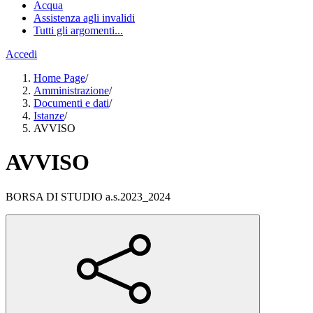
Acqua
Assistenza agli invalidi
Tutti gli argomenti...
Accedi
Home Page
/
Amministrazione
/
Documenti e dati
/
Istanze
/
AVVISO
AVVISO
BORSA DI STUDIO a.s.2023_2024