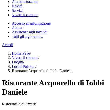
Amministrazione
Novità
Servizi
Vivere il comune
Accesso all'informazione
Acqua
Assistenza agli invalidi
Tutti gli argomenti...
Accedi
Home Page
/
Vivere il comune
/
Luoghi
/
Locali Pubblici
/
Ristorante Acquarello di Iobbi Daniele
Ristorante Acquarello di Iobbi
Daniele
Ristorante e/o Pizzeria