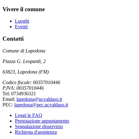
Vivere il comune
Luoghi
Eventi
Contatti
Comune di Lapedona
Piazza G. Leopardi, 2
63823, Lapedona (FM)
Codice fiscale: 00357010446
P.IVA: 00357010446
Tel: 0734936321
Email:
lapedona@ucvaldaso.it
PEC:
lapedona@pec.ucvaldaso.it
Leggi le FAQ
Prenotazione appuntamento
Segnalazione disservizio
Richiesta d'assistenza