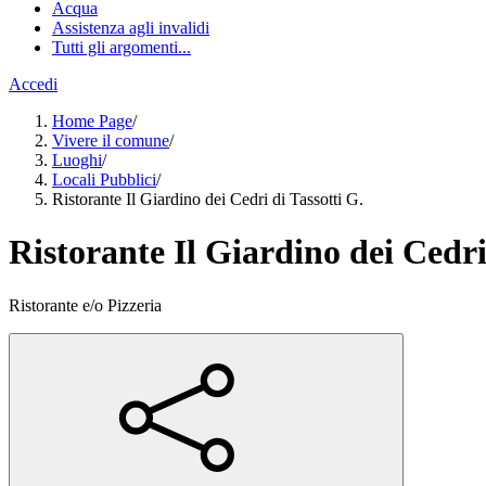
Acqua
Assistenza agli invalidi
Tutti gli argomenti...
Accedi
Home Page
/
Vivere il comune
/
Luoghi
/
Locali Pubblici
/
Ristorante Il Giardino dei Cedri di Tassotti G.
Ristorante Il Giardino dei Cedri
Ristorante e/o Pizzeria