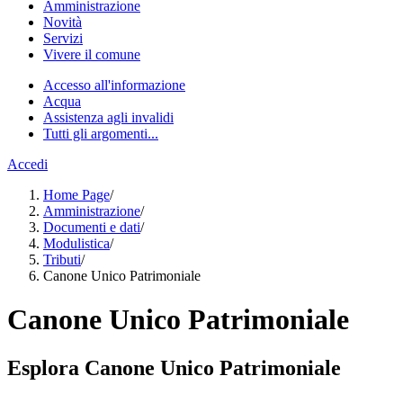
Amministrazione
Novità
Servizi
Vivere il comune
Accesso all'informazione
Acqua
Assistenza agli invalidi
Tutti gli argomenti...
Accedi
Home Page
/
Amministrazione
/
Documenti e dati
/
Modulistica
/
Tributi
/
Canone Unico Patrimoniale
Canone Unico Patrimoniale
Esplora Canone Unico Patrimoniale