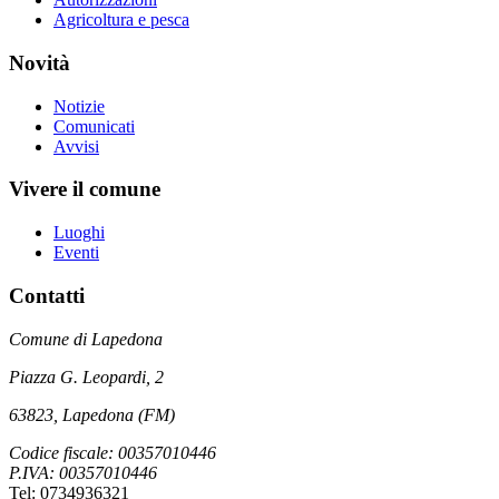
Agricoltura e pesca
Novità
Notizie
Comunicati
Avvisi
Vivere il comune
Luoghi
Eventi
Contatti
Comune di Lapedona
Piazza G. Leopardi, 2
63823, Lapedona (FM)
Codice fiscale: 00357010446
P.IVA: 00357010446
Tel: 0734936321