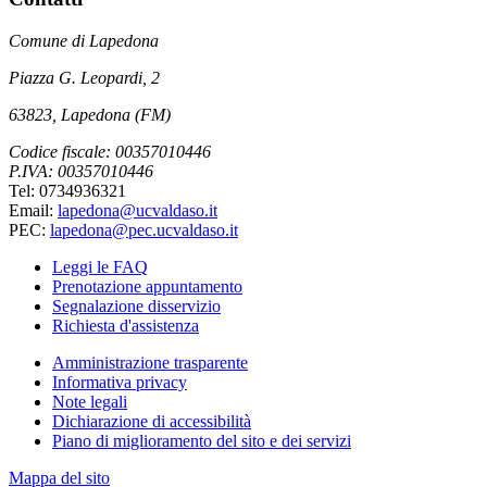
Comune di Lapedona
Piazza G. Leopardi, 2
63823, Lapedona (FM)
Codice fiscale: 00357010446
P.IVA: 00357010446
Tel: 0734936321
Email:
lapedona@ucvaldaso.it
PEC:
lapedona@pec.ucvaldaso.it
Leggi le FAQ
Prenotazione appuntamento
Segnalazione disservizio
Richiesta d'assistenza
Amministrazione trasparente
Informativa privacy
Note legali
Dichiarazione di accessibilità
Piano di miglioramento del sito e dei servizi
Mappa del sito