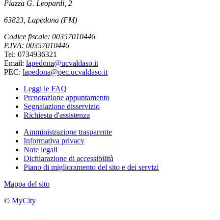
Piazza G. Leopardi, 2
63823, Lapedona (FM)
Codice fiscale: 00357010446
P.IVA: 00357010446
Tel: 0734936321
Email:
lapedona@ucvaldaso.it
PEC:
lapedona@pec.ucvaldaso.it
Leggi le FAQ
Prenotazione appuntamento
Segnalazione disservizio
Richiesta d'assistenza
Amministrazione trasparente
Informativa privacy
Note legali
Dichiarazione di accessibilità
Piano di miglioramento del sito e dei servizi
Mappa del sito
©
MyCity