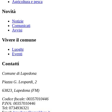
Agricoltura e pesca
Novità
Notizie
Comunicati
Avvisi
Vivere il comune
Luoghi
Eventi
Contatti
Comune di Lapedona
Piazza G. Leopardi, 2
63823, Lapedona (FM)
Codice fiscale: 00357010446
P.IVA: 00357010446
Tel: 0734936321