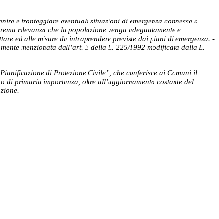
enire e fronteggiare eventuali situazioni di emergenza connesse a
i estrema rilevanza che la popolazione venga adeguatamente e
are ed alle misure da intraprendere previste dai piani di emergenza. -
itamente menzionata dall’art. 3 della L. 225/1992 modificata dalla L.
“Pianificazione di Protezione Civile”, che conferisce ai Comuni il
ito di primaria importanza, oltre all’aggiornamento costante del
azione.