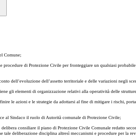
del Comune;
delle procedure di Protezione Civile per fronteggiare un qualsiasi probabi
o dell’evoluzione dell’assetto territoriale e delle variazioni negli scen
ne gli elementi di organizzazione relativi alla operatività delle struttu
inire le azioni e le strategie da adottarsi al fine di mitigare i rischi, po
sce al Sindaco il ruolo di Autorità comunale di Protezione Civile;
elibera consiliare il piano di Protezione Civile Comunale redatto secondo 
e che tale deliberazione disciplina altresì meccanismi e procedure per la 