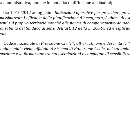
ra amministrativa, nonché le modalità di diffusione ai cittadini;
n data 12/10/2012 ad oggetto “
Indicazioni operative per prevedere, prev
 massimizzare l’efficacia della pianificazione d’emergenza, è altresì d
senti sul proprio territorio nonché alle norme di comportamento da adott
ponsabilità del Sindaco ai sensi dell’art. 12 della L. 265/99 ed è esplic
vile
”
 “Codice nazionale di Protezione Civile”, all’art 18, ove è descritta la 
fondamentale viene affidata al Sistema di Protezione Civile, nel cui amb
mazione e la formazione tra cui esercitazioni e campagne di sensibilizz